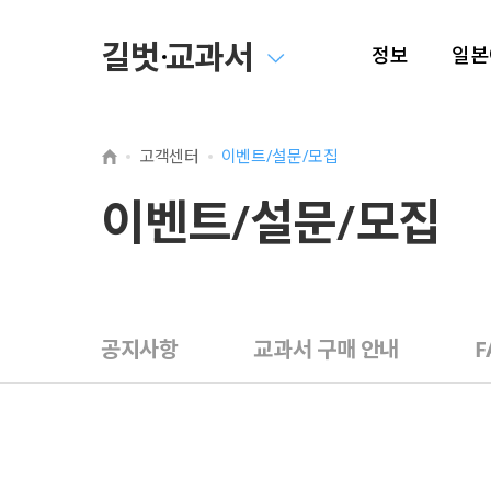
길벗 교과서
정보
일본
2015개정
2
고객센터
이벤트/설문/모집
중학교 정보
고
이벤트/설문/모집
고등학교 인공
공지사항
교과서 구매 안내
F