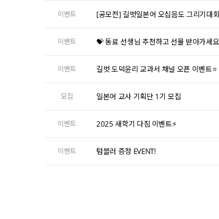
이벤트
[공모전] 길벗일본어 오십음도 그리기대회
이벤트
💝 동료 선생님 추천하고 선물 받아가세요
이벤트
길벗 도덕윤리 교과서 채널 오픈 이벤트⭐
모집
일본어 교사 기획단 1기 모집
이벤트
2025 새학기 다짐 이벤트⚡
이벤트
텀블러 증정 EVENT!