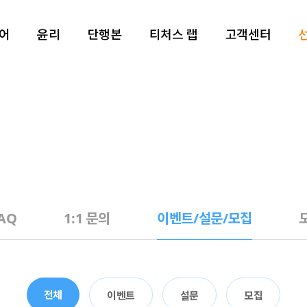
어
윤리
단행본
티처스 랩
고객센터
015개정
2022개정
2022개정
2022개정
정보 단행본
길벗 클래스
공지사항
일본어 단행본
카드 뉴스
교과서 구매 안내
등학교 일본어 I
고등학교 윤리문제 탐구
중학교 정보
고등학교 일본어
윤리 단행본
정보 쿠키
FAQ
지능 기초
고등학교 인문학과 윤리
중학교 정보 AI 디지털 교육자료
고등학교 일본어 회화
영상실
1:1 문의
고등학교 인공지능 기초
고등학교 일본 문화
이벤트/설문/모
고등학교 소프트웨어와 생활
도서 신청
고등학교 정보
AQ
1:1 문의
이벤트/설문/모집
전체
이벤트
설문
모집